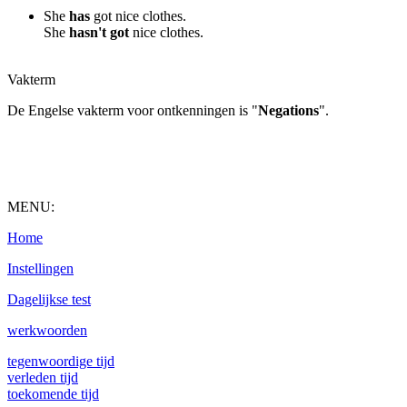
She
has
got nice clothes.
She
hasn't got
nice clothes.
Vakterm
De Engelse vakterm voor ontkenningen is "
Negations
".
MENU:
Home
Instellingen
Dagelijkse test
werkwoorden
tegenwoordige tijd
verleden tijd
toekomende tijd