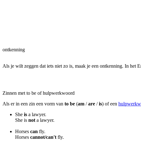
ontkenning
Als je wilt zeggen dat iets niet zo is, maak je een ontkenning. In he
Zinnen met to be of hulpwerkwoord
Als er in een zin een vorm van
to be
(
am
/
are
/
is
) of een
hulpwerkw
She
is
a lawyer.
She is
not
a lawyer.
Horses
can
fly.
Horses
cannot/can't
fly.