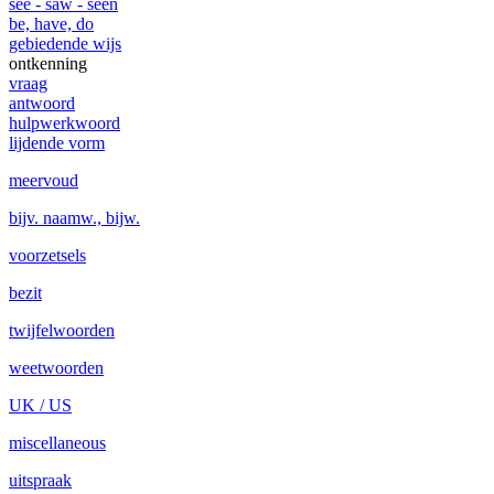
see - saw - seen
be, have, do
gebiedende wijs
ontkenning
vraag
antwoord
hulpwerkwoord
lijdende vorm
meervoud
bijv. naamw., bijw.
voorzetsels
bezit
twijfelwoorden
weetwoorden
UK / US
miscellaneous
uitspraak