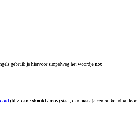
t Engels gebruik je hiervoor simpelweg het woordje
not
.
oord
(bijv.
can
/
should
/
may
) staat, dan maak je een ontkenning doo