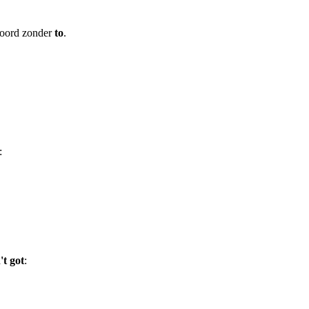
woord zonder
to
.
:
't got
: