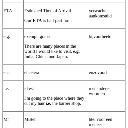
ETA
Estimated Time of Arrival
verwachte
aankomsttijd
Our
ETA
is half past four.
e.g.
exempli gratia
bijvoorbeeld
There are many places in the
world I would like to visit,
e.g.
India, China, and Japan.
etc.
et cetera
enzovoort
i.e.
id est
met andere
woorden
I'm going to the place where they
cut my hair
i.e.
the barber shop.
Mr
Mister
titel voor een
meneer