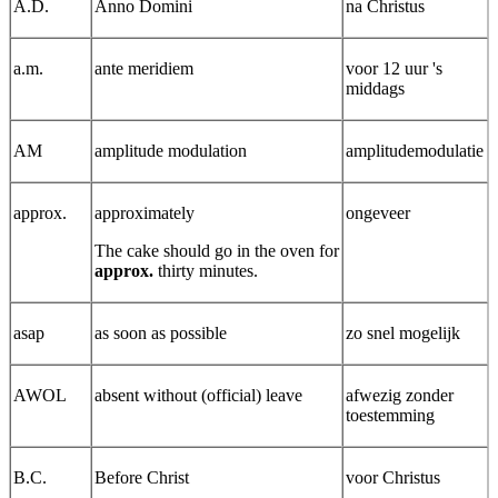
A.D.
Anno Domini
na Christus
a.m.
ante meridiem
voor 12 uur 's
middags
AM
amplitude modulation
amplitudemodulatie
approx.
approximately
ongeveer
The cake should go in the oven for
approx.
thirty minutes.
asap
as soon as possible
zo snel mogelijk
AWOL
absent without (official) leave
afwezig zonder
toestemming
B.C.
Before Christ
voor Christus