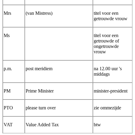
Mrs
(van Mistress)
titel voor een
getrouwde vrouw
Ms
titel voor een
getrouwde of
ongetrouwde
vrouw
p.m.
post meridiem
na 12.00 uur 's
middags
PM
Prime Minister
minister-president
PTO
please turn over
zie ommezijde
VAT
Value Added Tax
btw