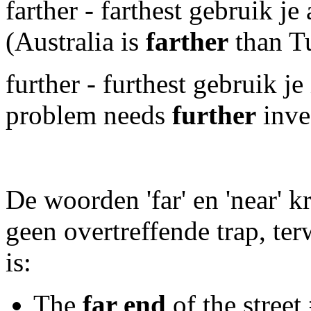
farther - farthest gebruik je
(Australia is
farther
than T
further - furthest gebruik je
problem needs
further
inves
De woorden 'far' en 'near' k
geen overtreffende trap, ter
is:
The
far end
of the street