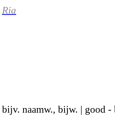
Ria
bijv. naamw., bijw. | good - 