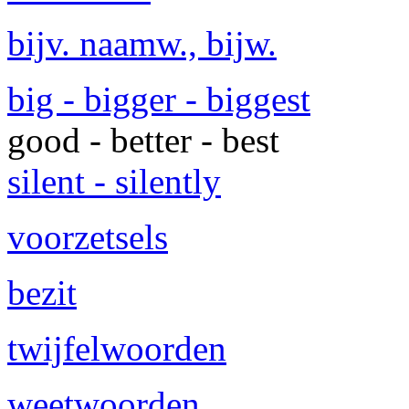
bijv. naamw., bijw.
big - bigger - biggest
good - better - best
silent - silently
voorzetsels
bezit
twijfelwoorden
weetwoorden