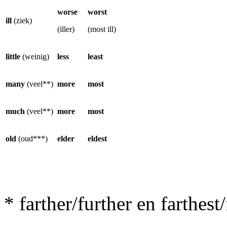
worse
worst
ill
(ziek)
(iller)
(most ill)
little
(weinig)
less
least
many
(veel**)
more
most
much
(veel**)
more
most
old
(oud***)
elder
eldest
* farther/further en farthest/