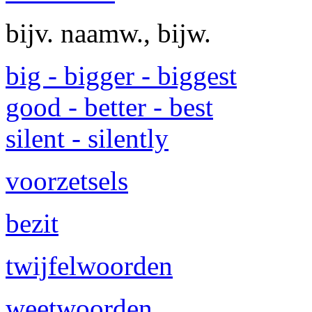
bijv. naamw., bijw.
big - bigger - biggest
good - better - best
silent - silently
voorzetsels
bezit
twijfelwoorden
weetwoorden