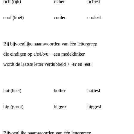
rich (rijk)
rich
er
rich
est
cool (koel)
cool
er
cool
est
Bij bijvoeglijke naamwoorden van één lettergreep
die eindigen op a/e/i/o/u + een medeklinker
wordt de laatste letter verdubbeld +
-er
en
-est
:
hot (heet)
hot
ter
hot
test
big (groot)
big
ger
big
gest
Bijvoeglijke naamwoorden van één lettergreep