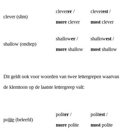
clever
er
/
clever
est
/
clever (slim)
more
clever
most
clever
shallow
er
/
shallow
est
/
shallow (ondiep)
more
shallow
most
shallow
Dit geldt ook voor woorden van twee lettergrepen waarvan
de klemtoon op de laatste lettergreep valt:
polit
er
/
polit
est
/
po
lite
(beleefd)
more
polite
most
polite