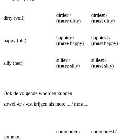
dirt
ier
/
dirt
iest
/
dirty (vuil)
(
more
dirty)
(
most
dirty)
happ
ier
/
happ
iest
/
happy (blij)
(
more
happy)
(
most
happy)
sill
ier
/
sill
iest
/
silly (raar)
(
more
silly)
(
most
silly)
Ook de volgende woorden kunnen
zowel -er / -est krijgen als more ... / most ...
common
er
/
common
est
/
common