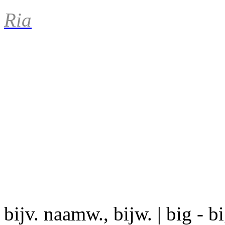
Ria
bijv. naamw., bijw. | big - b