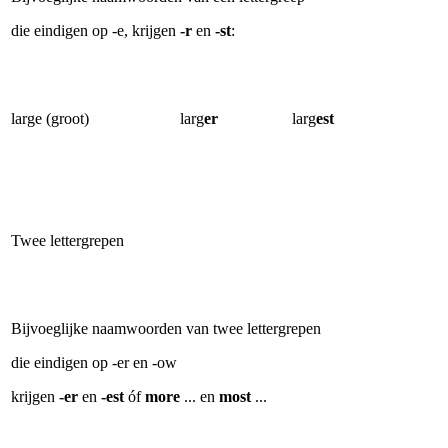
die eindigen op -e, krijgen
-r
en
-st
:
large (groot)
larg
er
larg
est
Twee lettergrepen
Bijvoeglijke naamwoorden van twee lettergrepen
die eindigen op -er en -ow
krijgen
-er
en
-est
óf
more
... en
most
...