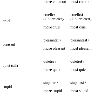
more
common
most
common
cruell
er
cruell
est
(US: crueler)/
(US: cruelest)/
cruel
more
cruel
most
cruel
pleasant
er
/
pleasant
est
/
pleasant
more
pleasant
most
pleasant
quiet
er
/
quiet
est
/
quiet (stil)
more
quiet
most
quiet
stupid
er
/
stupid
est
/
stupid
more
stupid
most
stupid