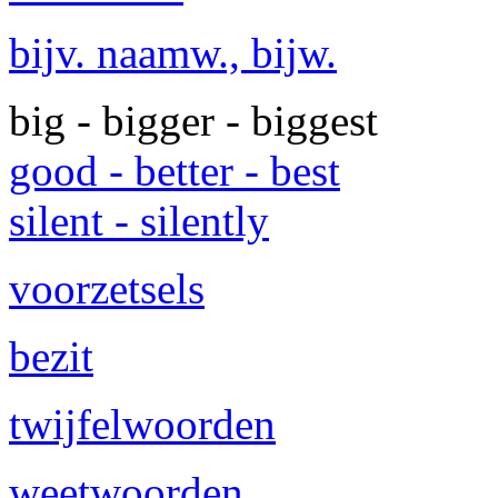
bijv. naamw., bijw.
big - bigger - biggest
good - better - best
silent - silently
voorzetsels
bezit
twijfelwoorden
weetwoorden