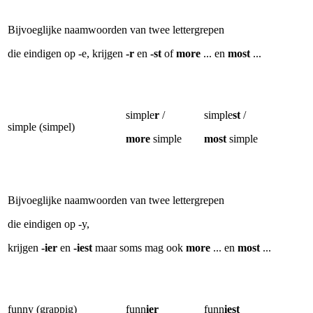
Bijvoeglijke naamwoorden van twee lettergrepen
die eindigen op -e, krijgen
-r
en
-st
of
more
... en
most
...
simple
r
/
simple
st
/
simple (simpel)
more
simple
most
simple
Bijvoeglijke naamwoorden van twee lettergrepen
die eindigen op -y,
krijgen
-ier
en
-iest
maar soms mag ook
more
... en
most
...
funny (grappig)
funn
ier
funn
iest