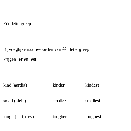
Eén lettergreep
Bijvoeglijke naamwoorden van één lettergreep
krijgen
-er
en
-est
:
kind (aardig)
kind
er
kind
est
small (klein)
small
er
small
est
tough (taai, ruw)
tough
er
tough
est