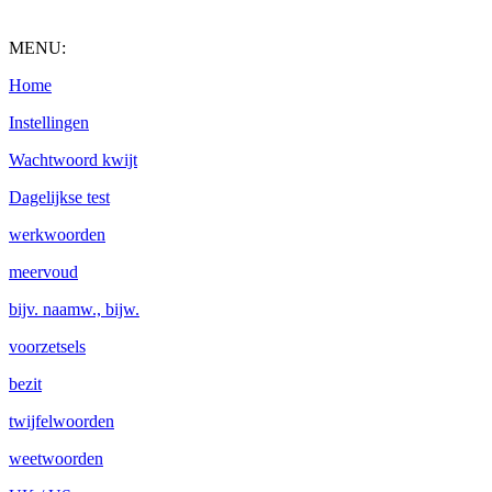
MENU:
Home
Instellingen
Wachtwoord kwijt
Dagelijkse test
werkwoorden
meervoud
bijv. naamw., bijw.
voorzetsels
bezit
twijfelwoorden
weetwoorden