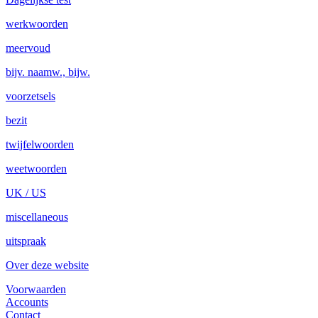
werkwoorden
meervoud
bijv. naamw., bijw.
voorzetsels
bezit
twijfelwoorden
weetwoorden
UK / US
miscellaneous
uitspraak
Over deze website
Voorwaarden
Accounts
Contact