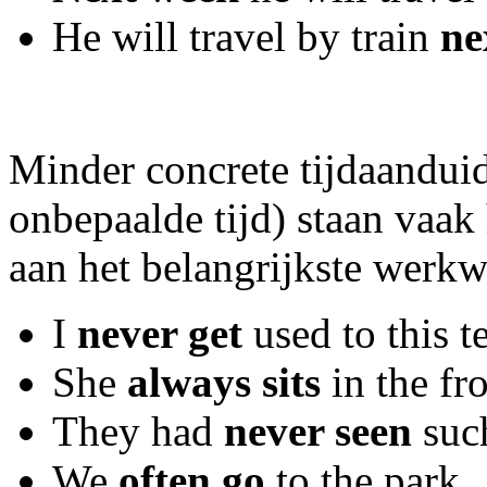
He will travel by train
ne
Minder concrete tijdaandui
onbepaalde tijd) staan vaak
aan het belangrijkste werk
I
never get
used to this 
She
always sits
in the fr
They had
never seen
suc
We
often go
to the park.