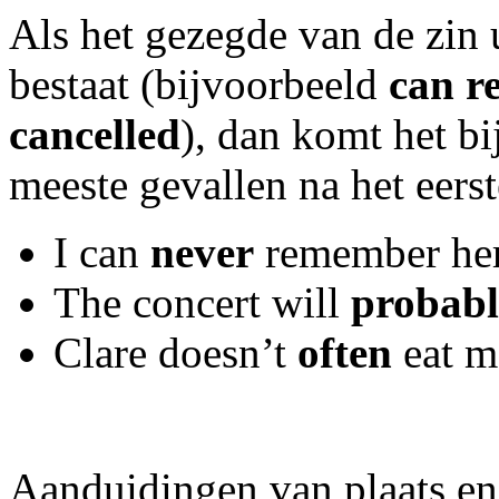
Als het gezegde van de zin 
bestaat (bijvoorbeeld
can re
cancelled
), dan komt het b
meeste gevallen na het eers
I can
never
remember he
The concert will
probab
Clare doesn’t
often
eat m
Aanduidingen van plaats en 