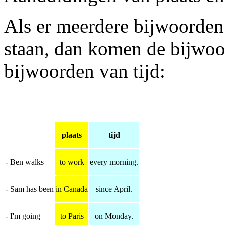
Als er meerdere bijwoorden
staan, dan komen de bijwoor
bijwoorden van tijd:
plaats
tijd
- Ben walks
to work
every morning.
- Sam has been
in Canada
since April.
- I'm going
to Paris
on Monday.