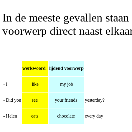
In de meeste gevallen staan
voorwerp direct naast elkaar
werkwoord
lijdend voorwerp
- I
like
my job
- Did you
see
your friends
yesterday?
- Helen
eats
chocolate
every day