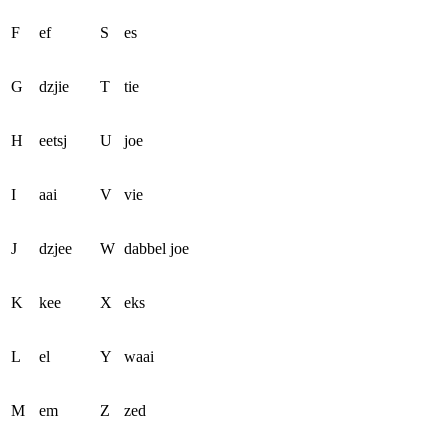
F
ef
S
es
G
dzjie
T
tie
H
eetsj
U
joe
I
aai
V
vie
J
dzjee
W
dabbel joe
K
kee
X
eks
L
el
Y
waai
M
em
Z
zed