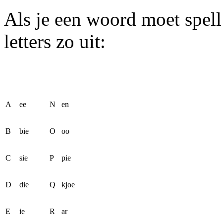
Als je een woord moet spell
letters zo uit:
A
ee
N
en
B
bie
O
oo
C
sie
P
pie
D
die
Q
kjoe
E
ie
R
ar