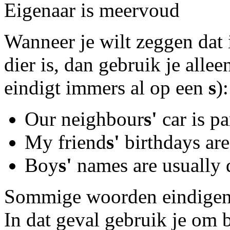
Eigenaar is meervoud
Wanneer je wilt zeggen dat 
dier is, dan gebruik je alle
eindigt immers al op een
s
):
Our neighbour
s'
car is pa
My friend
s'
birthdays ar
Boy
s'
names are usually d
Sommige woorden eindigen 
In dat geval gebruik je om