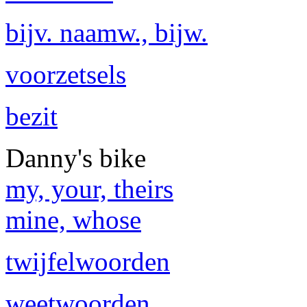
bijv. naamw., bijw.
voorzetsels
bezit
Danny's bike
my, your, theirs
mine, whose
twijfelwoorden
weetwoorden