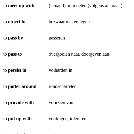
to
meet up with
(iemand) ontmoeten (volgens afspraak)
to
object to
bezwaar maken tegen
to
pass by
passeren
to
pass to
overgooien naar, doorgeven aan
to
persist in
volharden in
to
potter around
rondscharrelen
to
provide with
voorzien van
to
put up with
verdragen, tolereren