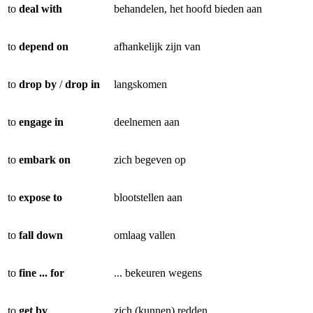
to
deal with
behandelen, het hoofd bieden aan
to
depend on
afhankelijk zijn van
to
drop by
/
drop in
langskomen
to
engage in
deelnemen aan
to
embark on
zich begeven op
to
expose to
blootstellen aan
to
fall down
omlaag vallen
to
fine ... for
... bekeuren wegens
to
get by
zich (kunnen) redden