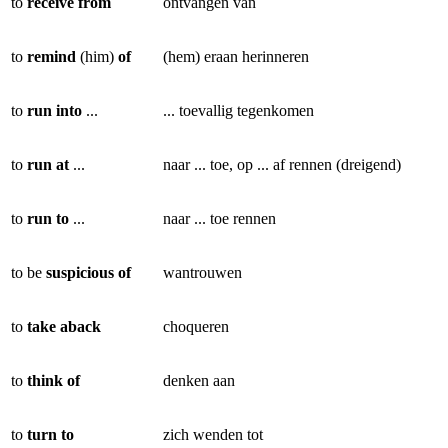
to
receive from
ontvangen van
to
remind
(him)
of
(hem) eraan herinneren
to
run into
...
... toevallig tegenkomen
to
run at
...
naar ... toe, op ... af rennen (dreigend)
to
run to
...
naar ... toe rennen
to be
suspicious of
wantrouwen
to
take
aback
choqueren
to
think of
denken aan
to
turn to
zich wenden tot