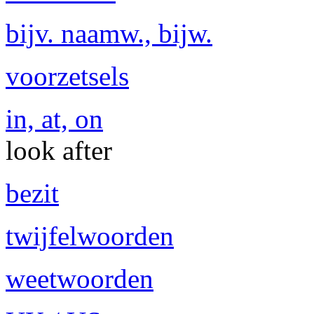
bijv. naamw., bijw.
voorzetsels
in, at, on
look after
bezit
twijfelwoorden
weetwoorden