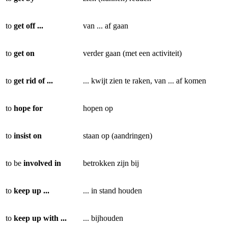
to
get off ...
van ... af gaan
to
get on
verder gaan (met een activiteit)
to
get rid of ...
... kwijt zien te raken, van ... af komen
to
hope for
hopen op
to
insist on
staan op (aandringen)
to be
involved in
betrokken zijn bij
to
keep up ...
... in stand houden
to
keep up with ...
... bijhouden