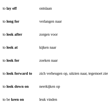
to
lay off
ontslaan
to
long for
verlangen naar
to
look after
zorgen voor
to
look at
kijken naar
to
look for
zoeken naar
to
look forward to
zich verheugen op, uitzien naar, tegemoet zie
to
look down on
neerkijken op
to be
keen on
leuk vinden