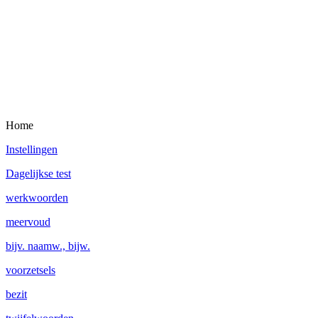
Home
Instellingen
Dagelijkse test
werkwoorden
meervoud
bijv. naamw., bijw.
voorzetsels
bezit