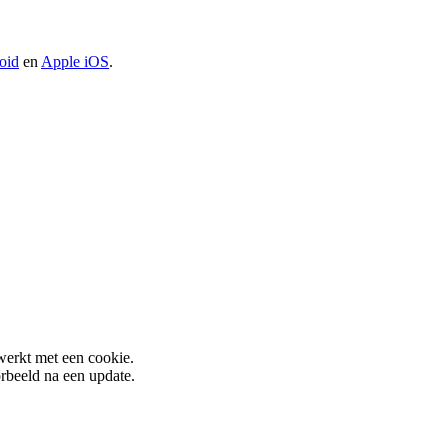
oid
en
Apple iOS
.
werkt met een cookie.
rbeeld na een update.