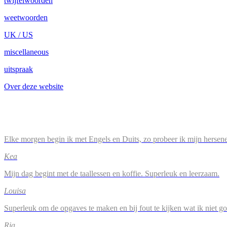
twijfelwoorden
weetwoorden
UK / US
miscellaneous
uitspraak
Over deze website
Elke morgen begin ik met Engels en Duits, zo probeer ik mijn hersene
Kea
Mijn dag begint met de taallessen en koffie. Superleuk en leerzaam.
Louisa
Superleuk om de opgaves te maken en bij fout te kijken wat ik niet g
Ria